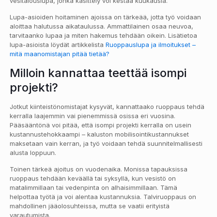
vesitalouslupa, jonka käsittely voi kestää kuukausia.
Lupa-asioiden hoitaminen ajoissa on tärkeää, jotta työ voidaan
aloittaa halutussa aikataulussa. Ammattilainen osaa neuvoa,
tarvitaanko lupaa ja miten hakemus tehdään oikein. Lisätietoa
lupa-asioista löydät artikkelista
Ruoppauslupa ja ilmoitukset –
mitä maanomistajan pitää tietää?
Milloin kannattaa teettää isompi
projekti?
Jotkut kiinteistönomistajat kysyvät, kannattaako ruoppaus tehdä
kerralla laajemmin vai pienemmissä osissa eri vuosina.
Pääsääntönä voi pitää, että isompi projekti kerralla on usein
kustannustehokkaampi – kaluston mobilisointikustannukset
maksetaan vain kerran, ja työ voidaan tehdä suunnitelmallisesti
alusta loppuun.
Toinen tärkeä ajoitus on vuodenaika. Monissa tapauksissa
ruoppaus tehdään keväällä tai syksyllä, kun vesistö on
matalimmillaan tai vedenpinta on alhaisimmillaan. Tämä
helpottaa työtä ja voi alentaa kustannuksia. Talviruoppaus on
mahdollinen jääolosuhteissa, mutta se vaatii erityistä
varautumista.