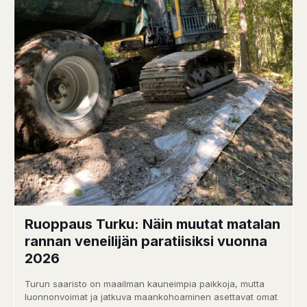
Ruoppaus Turku: Näin muutat matalan
rannan veneilijän paratiisiksi vuonna
2026
Turun saaristo on maailman kauneimpia paikkoja, mutta
luonnonvoimat ja jatkuva maankohoaminen asettavat omat