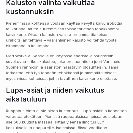
Kaluston valinta vaikuttaa
kustannuksiin
Pienemmissä kohteissa voidaan käyttää kevyttä kaivurirobottia
tai kauhaa, mutta suuremmissa töissä tarvitaan tehokkaampi
kaivinkone. Oikean kaluston valinta on ammattitaitoisen
urakoitsijan tehtävä – vääränlainen kalusto voi tehdä työstä
hitaampaa ja kalliimpaa.
Meri Works A. Saariolla on käytössä saaristo-olosuhteisiin
soveltuvaa erikoiskalustoa, joka on suunniteltu juuri Varsinais-
Suomen rannikon ja saariston haastaviin olosuhteisiin. Tämä
tarkoittaa, että työ tehdään tehokkaasti ja ammattitaitoisesti
myös niissä kohteissa, joihin tavallinen kaivinkone ei pääse.
Lupa-asiat ja niiden vaikutus
aikatauluun
Ruoppaus hinta ei ole ainoa kustannus – lupa-asioihin kannattaa
varautua etukäteen. Pienissä ruoppauksissa, joissa poistetaan
alle 500 kuutiota massaa, riittää yleensä ilmoitus ELY-
keskukselle ja naapureille. Isommissa töissä vaaditaan