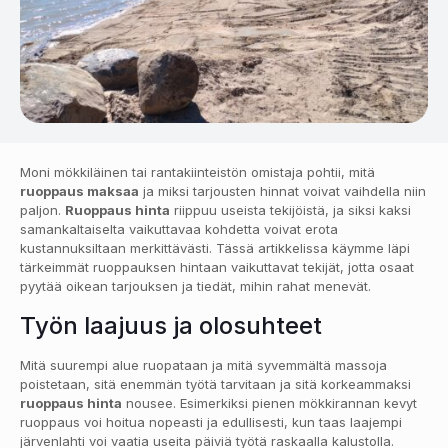
Moni mökkiläinen tai rantakiinteistön omistaja pohtii, mitä
ruoppaus maksaa
ja miksi tarjousten hinnat voivat vaihdella niin
paljon.
Ruoppaus hinta
riippuu useista tekijöistä, ja siksi kaksi
samankaltaiselta vaikuttavaa kohdetta voivat erota
kustannuksiltaan merkittävästi. Tässä artikkelissa käymme läpi
tärkeimmät ruoppauksen hintaan vaikuttavat tekijät, jotta osaat
pyytää oikean tarjouksen ja tiedät, mihin rahat menevät.
Työn laajuus ja olosuhteet
Mitä suurempi alue ruopataan ja mitä syvemmältä massoja
poistetaan, sitä enemmän työtä tarvitaan ja sitä korkeammaksi
ruoppaus hinta
nousee. Esimerkiksi pienen mökkirannan kevyt
ruoppaus voi hoitua nopeasti ja edullisesti, kun taas laajempi
järvenlahti voi vaatia useita päiviä työtä raskaalla kalustolla.