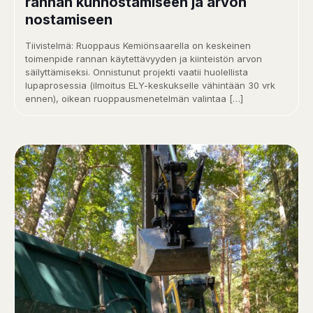
rannan kunnostamiseen ja arvon
nostamiseen
Tiivistelmä: Ruoppaus Kemiönsaarella on keskeinen
toimenpide rannan käytettävyyden ja kiinteistön arvon
säilyttämiseksi. Onnistunut projekti vaatii huolellista
lupaprosessia (ilmoitus ELY-keskukselle vähintään 30 vrk
ennen), oikean ruoppausmenetelmän valintaa
[…]