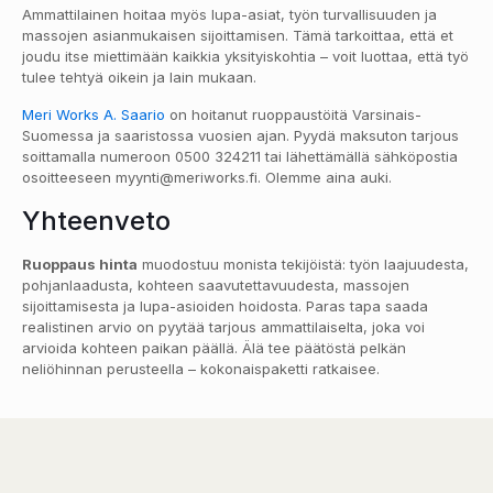
Ammattilainen hoitaa myös lupa-asiat, työn turvallisuuden ja
massojen asianmukaisen sijoittamisen. Tämä tarkoittaa, että et
joudu itse miettimään kaikkia yksityiskohtia – voit luottaa, että työ
tulee tehtyä oikein ja lain mukaan.
Meri Works A. Saario
on hoitanut ruoppaustöitä Varsinais-
Suomessa ja saaristossa vuosien ajan. Pyydä maksuton tarjous
soittamalla numeroon 0500 324211 tai lähettämällä sähköpostia
osoitteeseen myynti@meriworks.fi. Olemme aina auki.
Yhteenveto
Ruoppaus hinta
muodostuu monista tekijöistä: työn laajuudesta,
pohjanlaadusta, kohteen saavutettavuudesta, massojen
sijoittamisesta ja lupa-asioiden hoidosta. Paras tapa saada
realistinen arvio on pyytää tarjous ammattilaiselta, joka voi
arvioida kohteen paikan päällä. Älä tee päätöstä pelkän
neliöhinnan perusteella – kokonaispaketti ratkaisee.