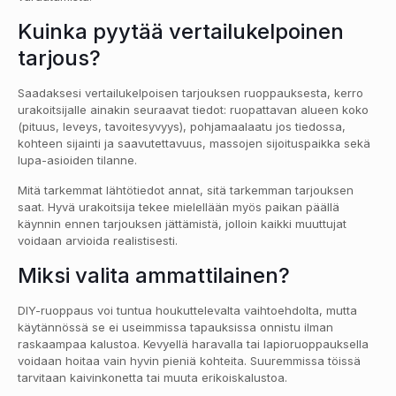
Kuinka pyytää vertailukelpoinen
tarjous?
Saadaksesi vertailukelpoisen tarjouksen ruoppauksesta, kerro
urakoitsijalle ainakin seuraavat tiedot: ruopattavan alueen koko
(pituus, leveys, tavoitesyvyys), pohjamaalaatu jos tiedossa,
kohteen sijainti ja saavutettavuus, massojen sijoituspaikka sekä
lupa-asioiden tilanne.
Mitä tarkemmat lähtötiedot annat, sitä tarkemman tarjouksen
saat. Hyvä urakoitsija tekee mielellään myös paikan päällä
käynnin ennen tarjouksen jättämistä, jolloin kaikki muuttujat
voidaan arvioida realistisesti.
Miksi valita ammattilainen?
DIY-ruoppaus voi tuntua houkuttelevalta vaihtoehdolta, mutta
käytännössä se ei useimmissa tapauksissa onnistu ilman
raskaampaa kalustoa. Kevyellä haravalla tai lapioruoppauksella
voidaan hoitaa vain hyvin pieniä kohteita. Suuremmissa töissä
tarvitaan kaivinkonetta tai muuta erikoiskalustoa.