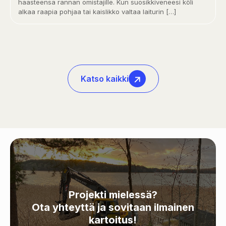
haasteensa rannan omistajille. Kun suosikkiveneesi köli
alkaa raapia pohjaa tai kaislikko valtaa laiturin
[…]
Katso kaikki
Projekti mielessä?
Ota yhteyttä ja sovitaan ilmainen
kartoitus!