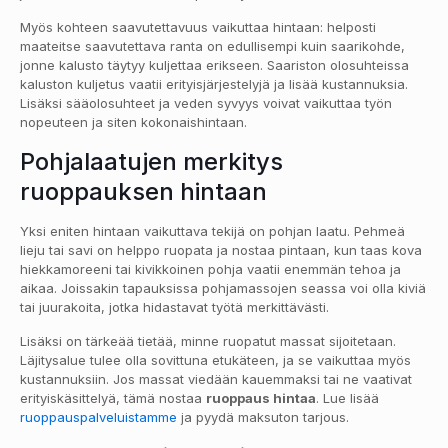
Myös kohteen saavutettavuus vaikuttaa hintaan: helposti
maateitse saavutettava ranta on edullisempi kuin saarikohde,
jonne kalusto täytyy kuljettaa erikseen. Saariston olosuhteissa
kaluston kuljetus vaatii erityisjärjestelyjä ja lisää kustannuksia.
Lisäksi sääolosuhteet ja veden syvyys voivat vaikuttaa työn
nopeuteen ja siten kokonaishintaan.
Pohjalaatujen merkitys
ruoppauksen hintaan
Yksi eniten hintaan vaikuttava tekijä on pohjan laatu. Pehmeä
lieju tai savi on helppo ruopata ja nostaa pintaan, kun taas kova
hiekkamoreeni tai kivikkoinen pohja vaatii enemmän tehoa ja
aikaa. Joissakin tapauksissa pohjamassojen seassa voi olla kiviä
tai juurakoita, jotka hidastavat työtä merkittävästi.
Lisäksi on tärkeää tietää, minne ruopatut massat sijoitetaan.
Läjitysalue tulee olla sovittuna etukäteen, ja se vaikuttaa myös
kustannuksiin. Jos massat viedään kauemmaksi tai ne vaativat
erityiskäsittelyä, tämä nostaa
ruoppaus hintaa
. Lue lisää
ruoppauspalveluistamme
ja pyydä maksuton tarjous.