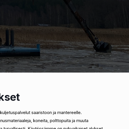
kset
ljetuspalvelut saaristoon ja mantereelle.
usmateriaaleja, koneita, polttopuita ja muuta
ja turvallisesti. Käytössämme on nykyaikaiset alukset,