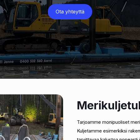
Ota yhteyttä
Merikuljetu
Tarjoamme monipuoliset meriku
Kuljetamme esimerkiksi rakenn
tarvittavaa kalustoa nopeasti 