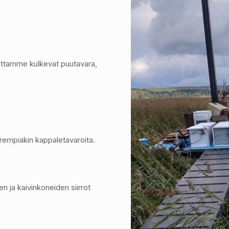
auttamme kulkevat puutavara,
urempiakin kappaletavaroita.
 ja kaivinkoneiden siirrot