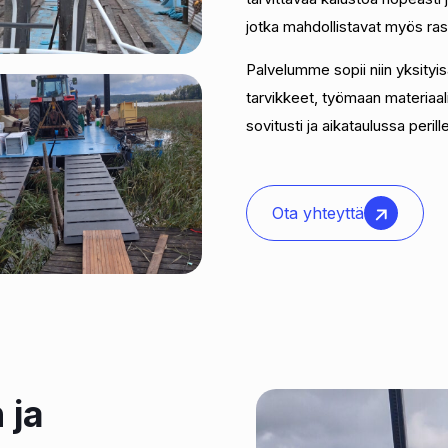
jotka mahdollistavat myös ras
Palvelumme sopii niin yksityis
tarvikkeet, työmaan materiaali
sovitusti ja aikataulussa perille
Ota yhteyttä
 ja