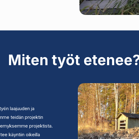
Miten työt etenee
yön laajuuden ja
mme teidän projektin
emyksemme projektista.
ee käyntiin oikeilla