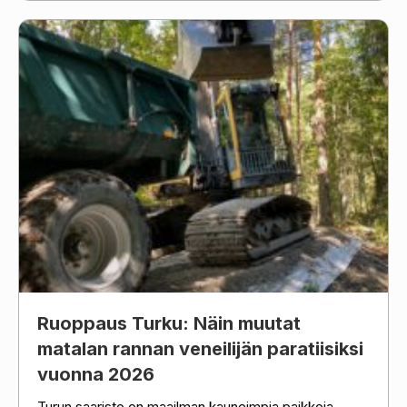
Ruoppaus Turku: Näin muutat
matalan rannan veneilijän paratiisiksi
vuonna 2026
Turun saaristo on maailman kauneimpia paikkoja,