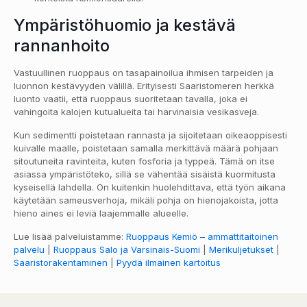
Ympäristöhuomio ja kestävä
rannanhoito
Vastuullinen ruoppaus on tasapainoilua ihmisen tarpeiden ja
luonnon kestävyyden välillä. Erityisesti Saaristomeren herkkä
luonto vaatii, että ruoppaus suoritetaan tavalla, joka ei
vahingoita kalojen kutualueita tai harvinaisia vesikasveja.
Kun sedimentti poistetaan rannasta ja sijoitetaan oikeaoppisesti
kuivalle maalle, poistetaan samalla merkittävä määrä pohjaan
sitoutuneita ravinteita, kuten fosforia ja typpeä. Tämä on itse
asiassa ympäristöteko, sillä se vähentää sisäistä kuormitusta
kyseisellä lahdella. On kuitenkin huolehdittava, että työn aikana
käytetään sameusverhoja, mikäli pohja on hienojakoista, jotta
hieno aines ei leviä laajemmalle alueelle.
Lue lisää palveluistamme:
Ruoppaus Kemiö – ammattitaitoinen
palvelu
|
Ruoppaus Salo ja Varsinais-Suomi
|
Merikuljetukset
|
Saaristorakentaminen
|
Pyydä ilmainen kartoitus