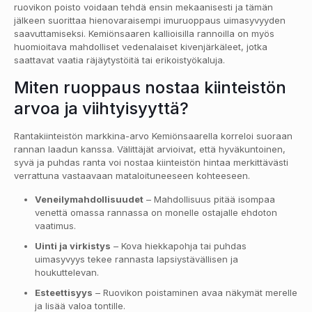
ruovikon poisto voidaan tehdä ensin mekaanisesti ja tämän
jälkeen suorittaa hienovaraisempi imuruoppaus uimasyvyyden
saavuttamiseksi. Kemiönsaaren kallioisilla rannoilla on myös
huomioitava mahdolliset vedenalaiset kivenjärkäleet, jotka
saattavat vaatia räjäytystöitä tai erikoistyökaluja.
Miten ruoppaus nostaa kiinteistön
arvoa ja viihtyisyyttä?
Rantakiinteistön markkina-arvo Kemiönsaarella korreloi suoraan
rannan laadun kanssa. Välittäjät arvioivat, että hyväkuntoinen,
syvä ja puhdas ranta voi nostaa kiinteistön hintaa merkittävästi
verrattuna vastaavaan mataloituneeseen kohteeseen.
Veneilymahdollisuudet
– Mahdollisuus pitää isompaa
venettä omassa rannassa on monelle ostajalle ehdoton
vaatimus.
Uinti ja virkistys
– Kova hiekkapohja tai puhdas
uimasyvyys tekee rannasta lapsiystävällisen ja
houkuttelevan.
Esteettisyys
– Ruovikon poistaminen avaa näkymät merelle
ja lisää valoa tontille.