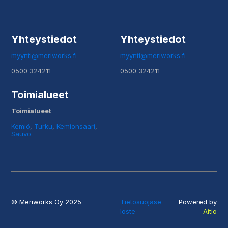
Yhteystiedot
Yhteystiedot
myynti@meriworks.fi
myynti@meriworks.fi
0500 324211
0500 324211
Toimialueet
Toimialueet
Kemiö
,
Turku
,
Kemionsaari
,
Sauvo
© Meriworks Oy 2025
Tietosuojase
Powered by
loste
Aitio