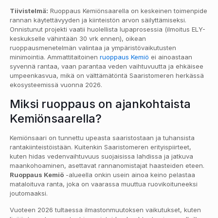
Tiivistelmä:
Ruoppaus Kemiönsaarella on keskeinen toimenpide
rannan käytettävyyden ja kiinteistön arvon säilyttämiseksi.
Onnistunut projekti vaatii huolellista lupaprosessia (ilmoitus ELY-
keskukselle vähintään 30 vrk ennen), oikean
ruoppausmenetelmän valintaa ja ympäristövaikutusten
minimointia. Ammattitaitoinen
ruoppaus Kemiö
ei ainoastaan
syvennä rantaa, vaan parantaa veden vaihtuvuutta ja ehkäisee
umpeenkasvua, mikä on välttämätöntä Saaristomeren herkässä
ekosysteemissä vuonna 2026.
Miksi ruoppaus on ajankohtaista
Kemiönsaarella?
Kemiönsaari on tunnettu upeasta saaristostaan ja tuhansista
rantakiinteistöistään. Kuitenkin Saaristomeren erityispiirteet,
kuten hidas vedenvaihtuvuus suojaisissa lahdissa ja jatkuva
maankohoaminen, asettavat rannanomistajat haasteiden eteen.
Ruoppaus Kemiö
-alueella onkin usein ainoa keino pelastaa
mataloituva ranta, joka on vaarassa muuttua ruovikoituneeksi
joutomaaksi.
Vuoteen 2026 tultaessa ilmastonmuutoksen vaikutukset, kuten