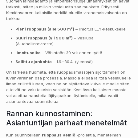
Suomen lainsäädäntö ja ympäristönsuojelumääräykset ohjaavat
tarkasti, miten ja milloin vesialueita saa muokata. Erityisesti
Kemiönsaaren kaltaisilla herkillä alueilla viranomaisvalvonta on
tarkkaa.
Pieni ruoppaus (alle 500 m³)
– Ilmoitus ELY-keskukselle
Suuri ruoppaus (yli 500 m³)
– Vesilupa
(Aluehallintovirasto)
Ilmoitusaika
– Vähintään 30 vrk ennen työtä
Sallittu ajankohta
– 1.9.–30.4. (yleensä)
On tärkeää huomata, että ruoppausmassojen sijoittaminen on
luvanvarainen osa prosessia. Massoja ei saa läjittää vesialueelle
ilman erillistä lupaa, vaan ne on sijoitettava kuivalle maalle siten,
etteivät ne valu takaisin vesistöön. Kemiössä kallioinen maasto
voi asettaa haasteita läjityspaikan löytämiselle, mikä vaatii
asiantuntevaa suunnittelua.
Rannan kunnostaminen:
Asiantuntijan parhaat menetelmät
Kun suunnitellaan
ruoppaus Kemiö
-projektia, menetelmän