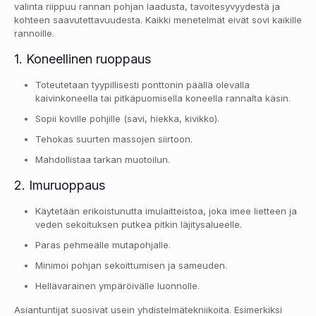
valinta riippuu rannan pohjan laadusta, tavoitesyvyydestä ja
kohteen saavutettavuudesta. Kaikki menetelmät eivät sovi kaikille
rannoille.
1. Koneellinen ruoppaus
Toteutetaan tyypillisesti ponttonin päällä olevalla
kaivinkoneella tai pitkäpuomisella koneella rannalta käsin.
Sopii koville pohjille (savi, hiekka, kivikko).
Tehokas suurten massojen siirtoon.
Mahdollistaa tarkan muotoilun.
2. Imuruoppaus
Käytetään erikoistunutta imulaitteistoa, joka imee lietteen ja
veden sekoituksen putkea pitkin läjitysalueelle.
Paras pehmeälle mutapohjalle.
Minimoi pohjan sekoittumisen ja sameuden.
Hellävarainen ympäröivälle luonnolle.
Asiantuntijat suosivat usein yhdistelmätekniikoita. Esimerkiksi