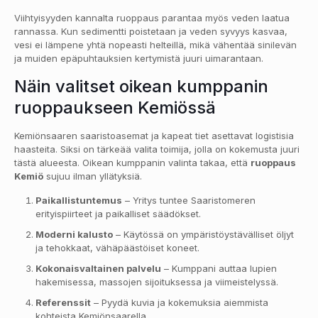
Viihtyisyyden kannalta ruoppaus parantaa myös veden laatua
rannassa. Kun sedimentti poistetaan ja veden syvyys kasvaa,
vesi ei lämpene yhtä nopeasti helteillä, mikä vähentää sinilevän
ja muiden epäpuhtauksien kertymistä juuri uimarantaan.
Näin valitset oikean kumppanin
ruoppaukseen Kemiössä
Kemiönsaaren saaristoasemat ja kapeat tiet asettavat logistisia
haasteita. Siksi on tärkeää valita toimija, jolla on kokemusta juuri
tästä alueesta. Oikean kumppanin valinta takaa, että
ruoppaus
Kemiö
sujuu ilman yllätyksiä.
Paikallistuntemus
– Yritys tuntee Saaristomeren
erityispiirteet ja paikalliset säädökset.
Moderni kalusto
– Käytössä on ympäristöystävälliset öljyt
ja tehokkaat, vähäpäästöiset koneet.
Kokonaisvaltainen palvelu
– Kumppani auttaa lupien
hakemisessa, massojen sijoituksessa ja viimeistelyssä.
Referenssit
– Pyydä kuvia ja kokemuksia aiemmista
kohteista Kemiönsaarella.