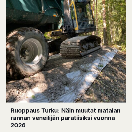
Ruoppaus Turku: Näin muutat matalan
rannan veneilijän paratiisiksi vuonna
2026