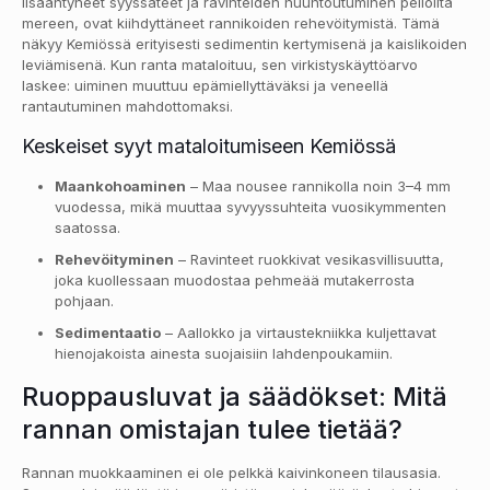
lisääntyneet syyssateet ja ravinteiden huuhtoutuminen pelloilta
mereen, ovat kiihdyttäneet rannikoiden rehevöitymistä. Tämä
näkyy Kemiössä erityisesti sedimentin kertymisenä ja kaislikoiden
leviämisenä. Kun ranta mataloituu, sen virkistyskäyttöarvo
laskee: uiminen muuttuu epämiellyttäväksi ja veneellä
rantautuminen mahdottomaksi.
Keskeiset syyt mataloitumiseen Kemiössä
Maankohoaminen
– Maa nousee rannikolla noin 3–4 mm
vuodessa, mikä muuttaa syvyyssuhteita vuosikymmenten
saatossa.
Rehevöityminen
– Ravinteet ruokkivat vesikasvillisuutta,
joka kuollessaan muodostaa pehmeää mutakerrosta
pohjaan.
Sedimentaatio
– Aallokko ja virtaustekniikka kuljettavat
hienojakoista ainesta suojaisiin lahdenpoukamiin.
Ruoppausluvat ja säädökset: Mitä
rannan omistajan tulee tietää?
Rannan muokkaaminen ei ole pelkkä kaivinkoneen tilausasia.