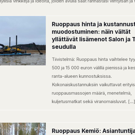
isiä vinkkejä ja ideoita, joiden avulla saat rannastasi viihtyisän j
Ruoppaus hinta ja kustannus
muodostuminen: näin vältät
yllättävät lisämenot Salon ja
seudulla
Tiivistelmä: Ruoppaus hinta vaihtelee tyyp
500 ja 15 000 euron välillä pienissä ja ke
ranta-alueen kunnostuksissa.
Kokonaiskustannuksiin vaikuttavat erityis
ruoppausmassojen määrä, menetelmä,
kuljetusmatkat sekä viranomaisluvat.
[…
Ruoppaus Kemiö: Asiantuntija