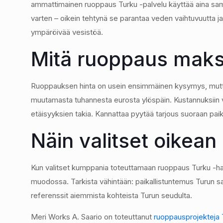
ammattimainen ruoppaus Turku -palvelu käyttää aina sam
varten – oikein tehtynä se parantaa veden vaihtuvuutta ja
ympäröivää vesistöä.
Mitä ruoppaus maksa
Ruoppauksen hinta on usein ensimmäinen kysymys, mutta 
muutamasta tuhannesta eurosta ylöspäin. Kustannuksiin va
etäisyyksien takia. Kannattaa pyytää tarjous suoraan paika
Näin valitset oikean
Kun valitset kumppania toteuttamaan ruoppaus Turku -hanke
muodossa. Tarkista vähintään: paikallistuntemus Turun sa
referenssit aiemmista kohteista Turun seudulta.
Meri Works A. Saario on toteuttanut
ruoppausprojekteja 