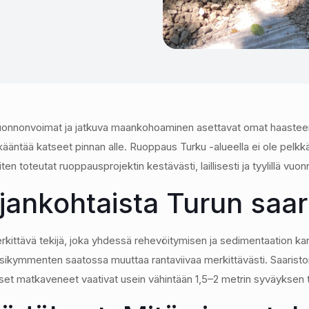
uonnonvoimat ja jatkuva maankohoaminen asettavat omat haasteensa
a kääntää katseet pinnan alle. Ruoppaus Turku -alueella ei ole pelkk
 toteutat ruoppausprojektin kestävästi, laillisesti ja tyylillä vuo
ankohtaista Turun saari
ittävä tekijä, joka yhdessä rehevöitymisen ja sedimentaation k
kymmenten saatossa muuttaa rantaviivaa merkittävästi. Saariston 
iset matkaveneet vaativat usein vähintään 1,5–2 metrin syväyksen 