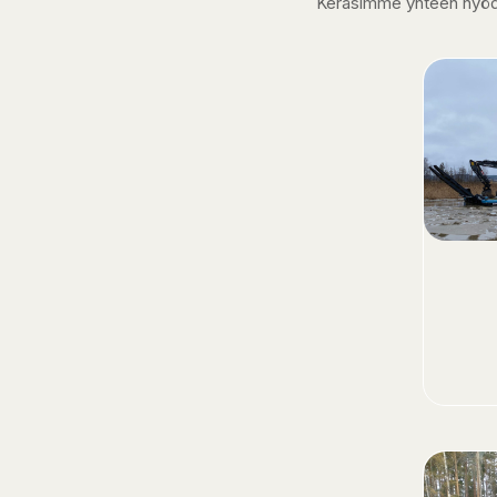
Keräsimme yhteen hyödyll