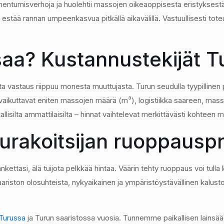
entumisverhoja ja huolehtii massojen oikeaoppisesta eristykses
 estää rannan umpeenkasvua pitkällä aikavälillä. Vastuullisesti tot
a? Kustannustekijät Tu
vastaus riippuu monesta muuttujasta. Turun seudulla tyypillinen
ikuttavat eniten massojen määrä (m³), logistiikka saareen, massoje
llisilta ammattilaisilta – hinnat vaihtelevat merkittävästi kohteen 
 urakoitsijan ruoppauspro
ttasi, älä tuijota pelkkää hintaa. Väärin tehty ruoppaus voi tulla 
ariston olosuhteista, nykyaikainen ja ympäristöystävällinen kalus
Turussa
ja Turun saaristossa vuosia. Tunnemme paikallisen lainsääd