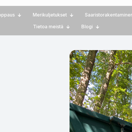
oppaus
Merikuljetukset
Saaristorakentamine
Tietoa meistä
Blogi