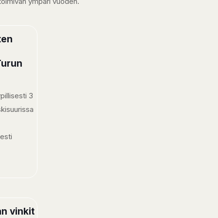
a toimivan ympäri vuoden.
ten
 Turun
illisesti 3
skisuurissa
esti
]
n vinkit