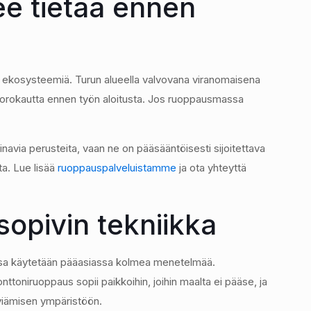
ee tietää ennen
ää ekosysteemiä. Turun alueella valvovana viranomaisena
vuorokautta ennen työn aloitusta. Jos ruoppausmassa
avia perusteita, vaan ne on pääsääntöisesti sijoitettava
ta. Lue lisää
ruoppauspalveluistamme
ja ota yhteyttä
sopivin tekniikka
ossa käytetään pääasiassa kolmea menetelmää.
nttoniruoppaus sopii paikkoihin, joihin maalta ei pääse, ja
eviämisen ympäristöön.