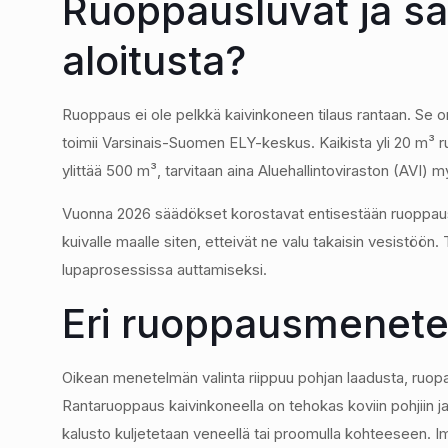
Ruoppausluvat ja sä
aloitusta?
Ruoppaus ei ole pelkkä kaivinkoneen tilaus rantaan. Se 
toimii Varsinais-Suomen ELY-keskus. Kaikista yli 20 m³ 
ylittää 500 m³, tarvitaan aina Aluehallintoviraston (AVI)
Vuonna 2026 säädökset korostavat entisestään ruoppausma
kuivalle maalle siten, etteivät ne valu takaisin vesistöön.
lupaprosessissa auttamiseksi.
Eri ruoppausmenetelm
Oikean menetelmän valinta riippuu pohjan laadusta, ruo
Rantaruoppaus kaivinkoneella on tehokas koviin pohjiin ja 
kalusto kuljetetaan veneellä tai proomulla kohteeseen. 