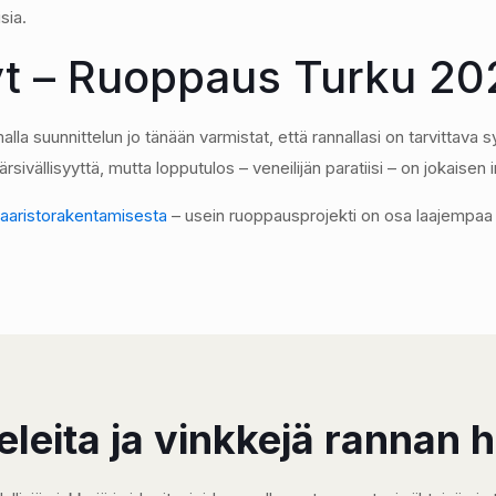
sia.
nyt – Ruoppaus Turku 2
a suunnittelun jo tänään varmistat, että rannallasi on tarvittava s
rsivällisyyttä, mutta lopputulos – veneilijän paratiisi – on jokaisen
aaristorakentamisesta
– usein ruoppausprojekti on osa laajempaa
eleita ja vinkkejä rannan 