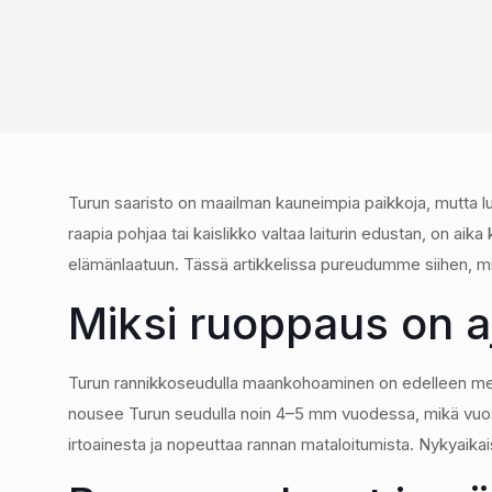
Turun saaristo on maailman kauneimpia paikkoja, mutta l
raapia pohjaa tai kaislikko valtaa laiturin edustan, on aik
elämänlaatuun. Tässä artikkelissa pureudumme siihen, miten
Miksi ruoppaus on aj
Turun rannikkoseudulla maankohoaminen on edelleen merk
nousee Turun seudulla noin 4–5 mm vuodessa, mikä vuosi
irtoainesta ja nopeuttaa rannan mataloitumista. Nykyaika