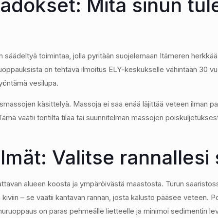
ädökset: Mitä sinun tul
on säädeltyä toimintaa, jolla pyritään suojelemaan Itämeren herkk
ruoppauksista on tehtävä ilmoitus ELY-keskukselle vähintään 30 
 myöntämä vesilupa.
ssojen käsittelyä. Massoja ei saa enää läjittää veteen ilman pain
 Tämä vaatii tontilta tilaa tai suunnitelman massojen poiskuljetukses
ät: Valitse rannallesi 
pattavan alueen koosta ja ympäröivästä maastosta. Turun saarist
kiviin – se vaatii kantavan rannan, josta kalusto pääsee veteen. Po
Imuruoppaus on paras pehmeälle lietteelle ja minimoi sedimentin l