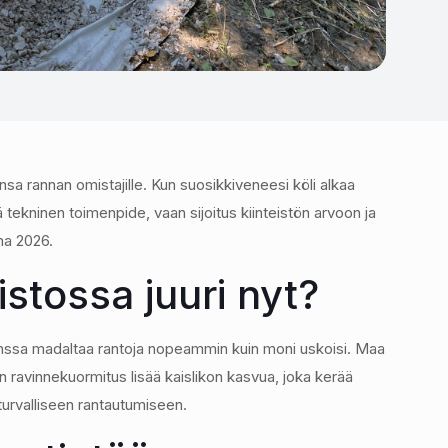
 rannan omistajille. Kun suosikkiveneesi köli alkaa
ä tekninen toimenpide, vaan sijoitus kiinteistön arvoon ja
nna 2026.
stossa juuri nyt?
anssa madaltaa rantoja nopeammin kuin moni uskoisi. Maa
ravinnekuormitus lisää kaislikon kasvua, joka kerää
turvalliseen rantautumiseen.