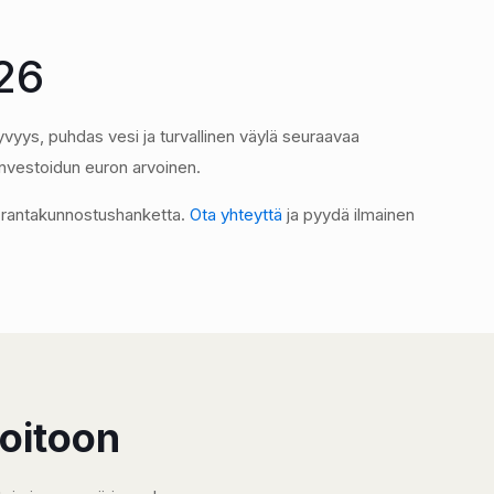
026
yvyys, puhdas vesi ja turvallinen väylä seuraavaa
 investoidun euron arvoinen.
 rantakunnostushanketta.
Ota yhteyttä
ja pyydä ilmainen
hoitoon