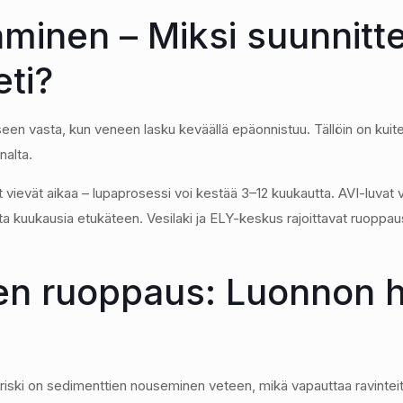
minen – Miksi suunnitt
eti?
en vasta, kun veneen lasku keväällä epäonnistuu. Tällöin on kuit
nalta.
t vievät aikaa – lupaprosessi voi kestää 3–12 kuukautta. AVI-luvat 
ita kuukausia etukäteen. Vesilaki ja ELY-keskus rajoittavat ruoppa
nen ruoppaus: Luonnon 
iski on sedimenttien nouseminen veteen, mikä vapauttaa ravinteita