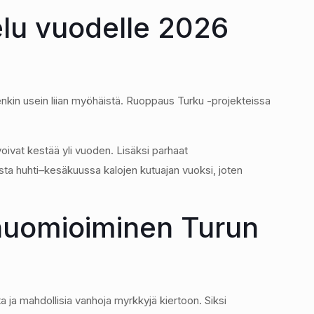
elu vuodelle 2026
enkin usein liian myöhäistä. Ruoppaus Turku -projekteissa
voivat kestää yli vuoden. Lisäksi parhaat
usta huhti–kesäkuussa kalojen kutuajan vuoksi, joten
huomioiminen Turun
 ja mahdollisia vanhoja myrkkyjä kiertoon. Siksi