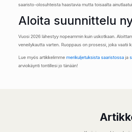
saaristo-olosuhteista haastavia mutta toisaalta ainutlaatui
Aloita suunnittelu 
Vuosi 2026 lähestyy nopeammin kuin uskotkaan. Aloittamall
veneilykautta varten. Ruoppaus on prosessi, joka vaatii kä
Lue myös artikkelimme
merikuljetuksista saaristossa
ja
s
arviokäynti tontillesi jo tänään!
Artikk