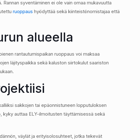
tä. Rannan syventäminen ei ole vain omaa mukavuutta
eutettu
ruoppaus
hyödyttää sekä kiinteistönomistajaa että
run alueella
 pienen rantautumispaikan ruoppaus voi maksaa
n läjityspaikka sekä kaluston siirtokulut saariston
mukaan.
jektiisi
kalliiksi sakkojen tai epäonnistuneen lopputuloksen
to, kyky auttaa ELY-ilmoitusten täyttämisessä sekä
ännön, väylät ja erityisolosuhteet, jotka tekevät