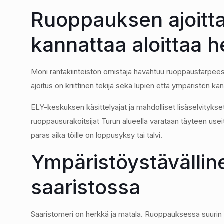
Ruoppauksen ajoitta
kannattaa aloittaa h
Moni rantakiinteistön omistaja havahtuu ruoppaustarpeese
ajoitus on kriittinen tekijä sekä lupien että ympäristön kan
ELY-keskuksen käsittelyajat ja mahdolliset lisäselvitykse
ruoppausurakoitsijat Turun alueella varataan täyteen use
paras aika töille on loppusyksy tai talvi.
Ympäristöystävälli
saaristossa
Saaristomeri on herkkä ja matala. Ruoppauksessa suurin r