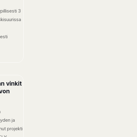
illisesti 3
skisuurissa
esti
]
n vinkit
rvon
n
yden ja
nut projekti