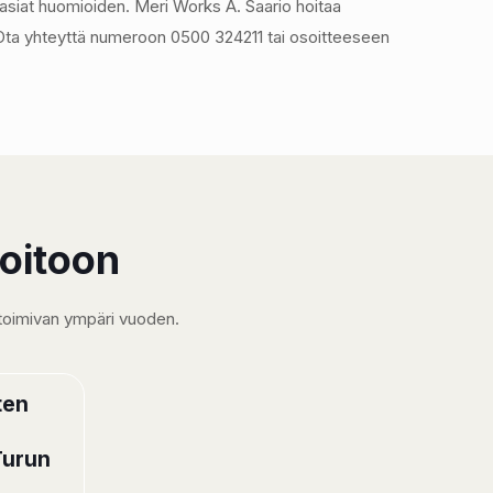
-asiat huomioiden. Meri Works A. Saario hoitaa
 Ota yhteyttä numeroon 0500 324211 tai osoitteeseen
hoitoon
a toimivan ympäri vuoden.
ten
 Turun