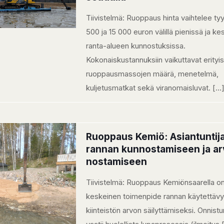
Tiivistelmä: Ruoppaus hinta vaihtelee tyyp
500 ja 15 000 euron välillä pienissä ja ke
ranta-alueen kunnostuksissa.
Kokonaiskustannuksiin vaikuttavat erityis
ruoppausmassojen määrä, menetelmä,
kuljetusmatkat sekä viranomaisluvat.
[…
Ruoppaus Kemiö: Asiantuntija
rannan kunnostamiseen ja a
nostamiseen
Tiivistelmä: Ruoppaus Kemiönsaarella o
keskeinen toimenpide rannan käytettävy
kiinteistön arvon säilyttämiseksi. Onnistu