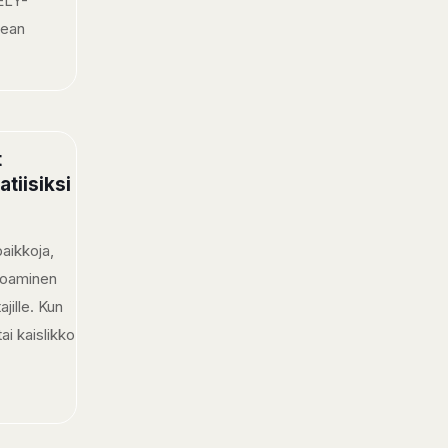
 ELY-
kean
t
tiisiksi
aikkoja,
hoaminen
jille. Kun
ai kaislikko