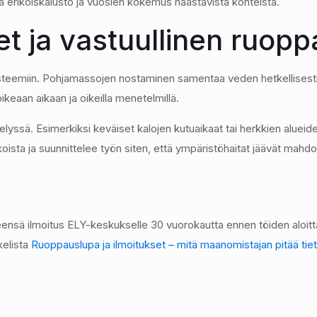
uva erikoiskalusto ja vuosien kokemus haastavista kohteista.
t ja vastuullinen ruop
teemiin. Pohjamassojen nostaminen samentaa veden hetkellisesti ja
ikeaan aikaan ja oikeilla menetelmillä.
ssä. Esimerkiksi keväiset kalojen kutuaikaat tai herkkien alueiden 
oista ja suunnittelee työn siten, että ympäristöhaitat jäävät mahdo
yleensä ilmoitus ELY-keskukselle 30 vuorokautta ennen töiden aloi
kelista
Ruoppauslupa ja ilmoitukset – mitä maanomistajan pitää tie