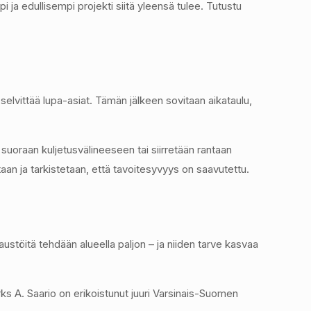
i ja edullisempi projekti siitä yleensä tulee. Tutustu
selvittää lupa-asiat. Tämän jälkeen sovitaan aikataulu,
suoraan kuljetusvälineeseen tai siirretään rantaan
taan ja tarkistetaan, että tavoitesyvyys on saavutettu.
stöitä tehdään alueella paljon – ja niiden tarve kasvaa
rks A. Saario on erikoistunut juuri Varsinais-Suomen