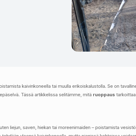
tamista kaivinkoneella tai muulla erikoiskalustolla. Se on tavallin
n epäselvä. Tässä artikkelissa selitämme, mitä
ruoppaus
tarkoittaa
uten liejun, saven, hiekan tai moreenimaiden – poistamista vesistö
us tehdään yleensä kaivinkoneella, mutta pienissä kohteissa voida