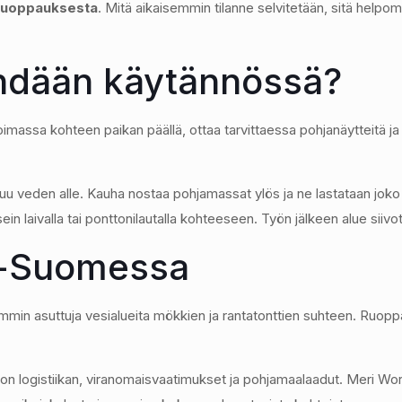
ruoppauksesta
. Mitä aikaisemmin tilanne selvitetään, sitä helpomp
hdään käytännössä?
imassa kohteen paikan päällä, ottaa tarvittaessa pohjanäytteitä ja 
uu veden alle. Kauha nostaa pohjamassat ylös ja ne lastataan joko 
in laivalla tai ponttonilautalla kohteeseen. Työn jälkeen alue siivo
s-Suomessa
min asuttuja vesialueita mökkien ja rantatonttien suhteen. Ruoppau
riston logistiikan, viranomaisvaatimukset ja pohjamaalaadut. Meri Wo