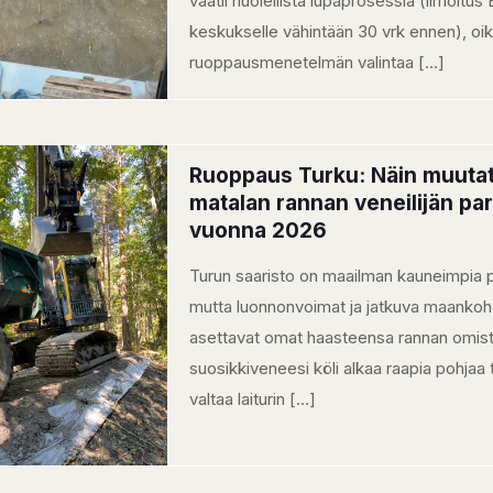
vaatii huolellista lupaprosessia (ilmoitus
keskukselle vähintään 30 vrk ennen), oi
ruoppausmenetelmän valintaa
[…]
Ruoppaus Turku: Näin muuta
matalan rannan veneilijän para
vuonna 2026
Turun saaristo on maailman kauneimpia p
mutta luonnonvoimat ja jatkuva maanko
asettavat omat haasteensa rannan omista
suosikkiveneesi köli alkaa raapia pohjaa t
valtaa laiturin
[…]