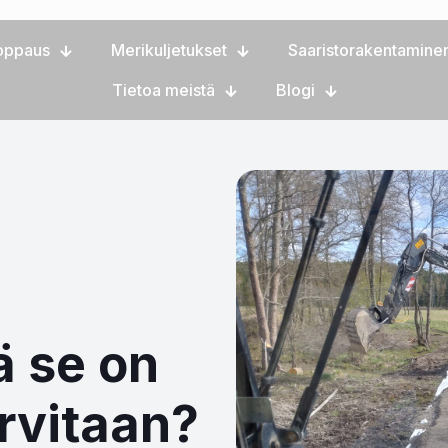
oppaus
Merikuljetukset
Saaristorakentamine
Tietoa meistä
Blogi
ä se on
arvitaan?