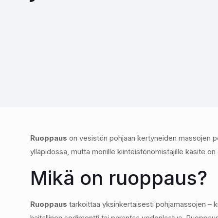
Ruoppaus
on vesistön pohjaan kertyneiden massojen pois
ylläpidossa, mutta monille kiinteistönomistajille käsite o
Mikä on ruoppaus?
Ruoppaus
tarkoittaa yksinkertaisesti pohjamassojen – k
haitallinen sedimentti tai parantaa vedenlaatua. Ruoppa