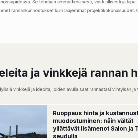
nnossapidossa. Se tehdään ammattimaisesti, vastuullisesti ja lupa
 pienet rannankunnostukset kuin laajemmat projektikokonaisuudet.
eleita ja vinkkejä rannan 
isiä vinkkejä ja ideoita, joiden avulla saat rannastasi viihtyisän j
Ruoppaus hinta ja kustannus
muodostuminen: näin vältät
yllättävät lisämenot Salon ja
seudulla