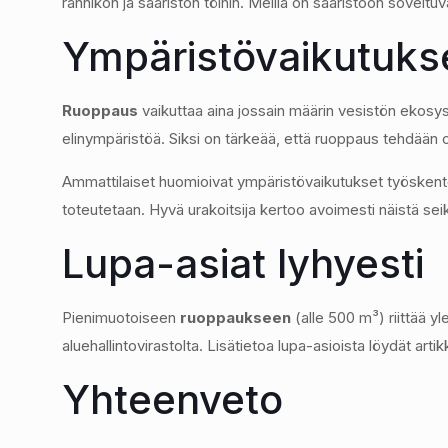
rannikon ja saariston töihin. Meillä on saaristoon sovelt
Ympäristövaikutukse
Ruoppaus
vaikuttaa aina jossain määrin vesistön ekosys
elinympäristöä. Siksi on tärkeää, että ruoppaus tehdään o
Ammattilaiset huomioivat ympäristövaikutukset työskentely
toteutetaan. Hyvä urakoitsija kertoo avoimesti näistä seik
Lupa-asiat lyhyesti
Pienimuotoiseen
ruoppaukseen
(alle 500 m³) riittää 
aluehallintovirastolta. Lisätietoa lupa-asioista löydät artik
Yhteenveto