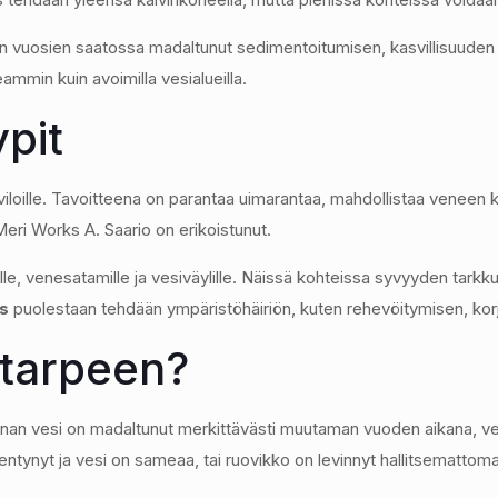
n vuosien saatossa madaltunut sedimentoitumisen, kasvillisuuden t
ammin kuin avoimilla vesialueilla.
pit
viloille. Tavoitteena on parantaa uimarantaa, mahdollistaa veneen kä
 Meri Works A. Saario on erikoistunut.
lle, venesatamille ja vesiväylille. Näissä kohteissa syvyyden tarkk
s
puolestaan tehdään ympäristöhäiriön, kuten rehevöitymisen, kor
 tarpeen?
nan vesi on madaltunut merkittävästi muutaman vuoden aikana, vene 
ntynyt ja vesi on sameaa, tai ruovikko on levinnyt hallitsemattoma