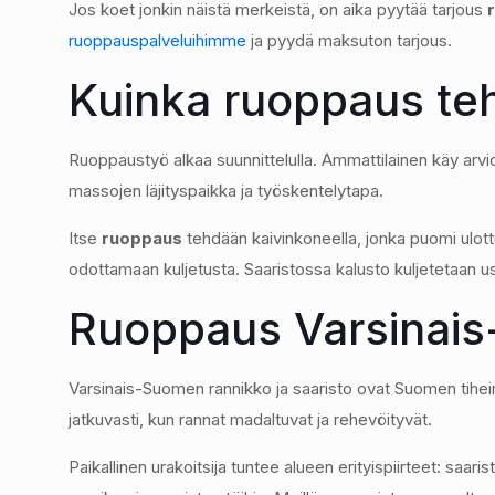
Jos koet jonkin näistä merkeistä, on aika pyytää tarjous
ruoppauspalveluihimme
ja pyydä maksuton tarjous.
Kuinka ruoppaus te
Ruoppaustyö alkaa suunnittelulla. Ammattilainen käy arvio
massojen läjityspaikka ja työskentelytapa.
Itse
ruoppaus
tehdään kaivinkoneella, jonka puomi ulott
odottamaan kuljetusta. Saaristossa kalusto kuljetetaan use
Ruoppaus Varsinai
Varsinais-Suomen rannikko ja saaristo ovat Suomen tiheim
jatkuvasti, kun rannat madaltuvat ja rehevöityvät.
Paikallinen urakoitsija tuntee alueen erityispiirteet: saa