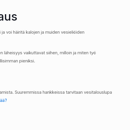
paus
 voi häiritä kalojen ja muiden vesieliöiden
läheisyys vaikuttavat siihen, milloin ja miten työ
llisimman pieniksi.
ttamista. Suuremmissa hankkeissa tarvitaan vesitalouslupa
tää?