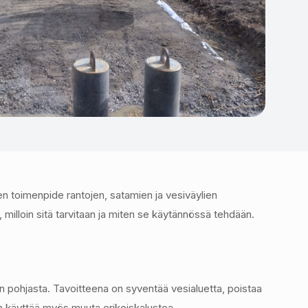
en toimenpide rantojen, satamien ja vesiväylien
, milloin sitä tarvitaan ja miten se käytännössä tehdään.
n pohjasta. Tavoitteena on syventää vesialuetta, poistaa
an käyttää myös muuta erikoiskalustoa.