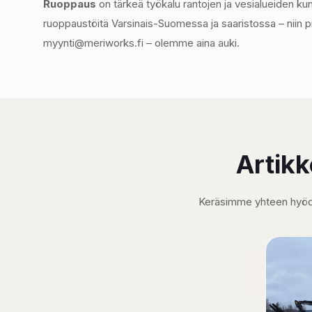
Ruoppaus
on tärkeä työkalu rantojen ja vesialueiden ku
ruoppaustöitä Varsinais-Suomessa ja saaristossa – niin
myynti@meriworks.fi – olemme aina auki.
Artikk
Keräsimme yhteen hyödyll