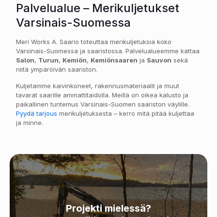
Palvelualue – Merikuljetukset
Varsinais-Suomessa
Meri Works A. Saario toteuttaa merikuljetuksia koko
Varsinais-Suomessa ja saaristossa. Palvelualueemme kattaa
Salon
,
Turun
,
Kemiön
,
Kemiönsaaren
ja
Sauvon
sekä
niitä ympäröivän saariston.
Kuljetamme kaivinkoneet, rakennusmateriaalit ja muut
tavarat saarille ammattitaidolla. Meillä on oikea kalusto ja
paikallinen tuntemus Varsinais-Suomen saariston väylille.
Pyydä tarjous
merikuljetuksesta – kerro mitä pitää kuljettaa
ja minne.
Projekti mielessä?