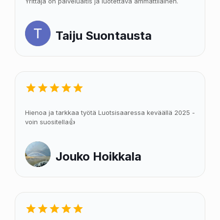
Yrittäjä on palvelualtis ja luotettava ammattilainen.
Taiju Suontausta
Hienoa ja tarkkaa työtä Luotsisaaressa keväällä 2025 -
voin suositella👍
Jouko Hoikkala