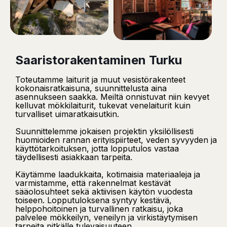
Saaristorakentaminen Turku
Toteutamme laiturit ja muut vesistörakenteet
kokonaisratkaisuna, suunnittelusta aina
asennukseen saakka. Meiltä onnistuvat niin kevyet
kelluvat mökkilaiturit, tukevat venelaiturit kuin
turvalliset uimaratkaisutkin.
Suunnittelemme jokaisen projektin yksilöllisesti
huomioiden rannan erityispiirteet, veden syvyyden ja
käyttötarkoituksen, jotta lopputulos vastaa
täydellisesti asiakkaan tarpeita.
Käytämme laadukkaita, kotimaisia materiaaleja ja
varmistamme, että rakennelmat kestävät
sääolosuhteet sekä aktiivisen käytön vuodesta
toiseen. Lopputuloksena syntyy kestävä,
helppohoitoinen ja turvallinen ratkaisu, joka
palvelee mökkeilyn, veneilyn ja virkistäytymisen
tarpeita pitkälle tulevaisuuteen.