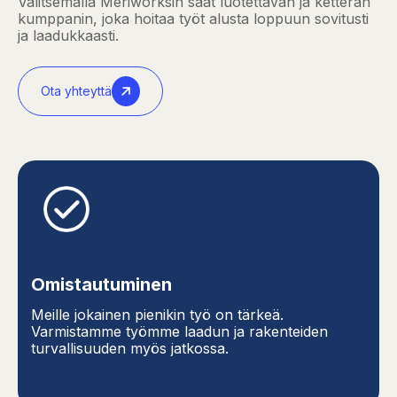
Valitsemalla Meriworksin saat luotettavan ja ketterän
kumppanin, joka hoitaa työt alusta loppuun sovitusti
ja laadukkaasti.
Ota yhteyttä
Omistautuminen
Meille jokainen pienikin työ on tärkeä.
Varmistamme työmme laadun ja rakenteiden
turvallisuuden myös jatkossa.