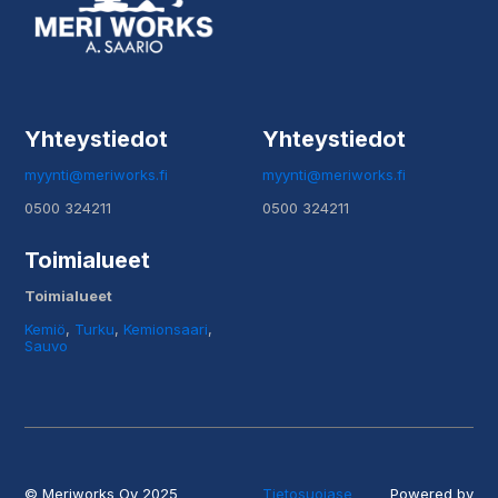
Yhteystiedot
Yhteystiedot
myynti@meriworks.fi
myynti@meriworks.fi
0500 324211
0500 324211
Toimialueet
Toimialueet
Kemiö
,
Turku
,
Kemionsaari
,
Sauvo
© Meriworks Oy 2025
Tietosuojase
Powered by